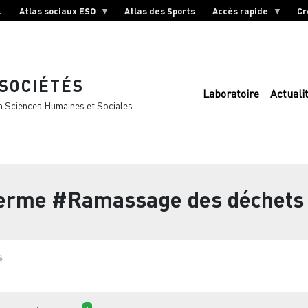
L
Atlas sociaux ESO
Atlas des Sports
Accès rapide
Cr
 SOCIÉTÉS
Laboratoire
Actuali
n Sciences Humaines et Sociales
terme
#Ramassage des déchets
s