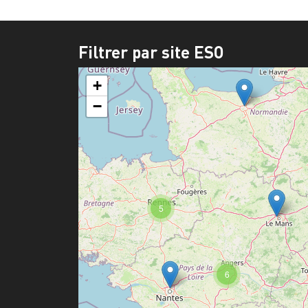
Filtrer par site ESO
+
−
5
6