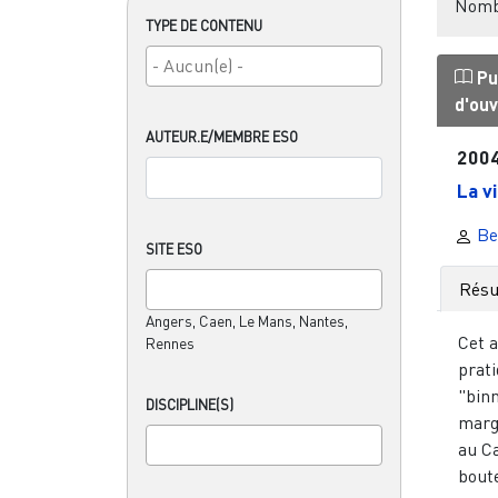
Nombr
TYPE DE CONTENU
Pu
d'ou
AUTEUR.E/MEMBRE ESO
200
La v
Be
SITE ESO
Rés
Angers, Caen, Le Mans, Nantes,
Cet a
Rennes
prati
"bin
DISCIPLINE(S)
margi
au C
boute