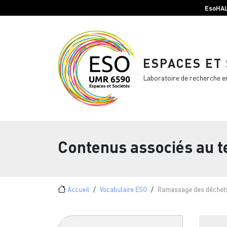
Menu top Header
Aller au contenu principal
EsoHA
ESPACES ET
Laboratoire de recherche e
Contenus associés au 
Fil d'Ariane
Accueil
Vocabulaire ESO
Ramassage des déchet