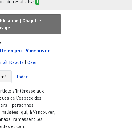
e de résultats :
1
blication
|
Chapitre
vrage
4
ille en jeu : Vancouver
noît Raoulx
|
Caen
umé
Index
rticle s'intéresse aux
ques de l'espace des
ners", personnes
nalisées, qui, à Vancouver,
anada, ramassent les
illes et can...