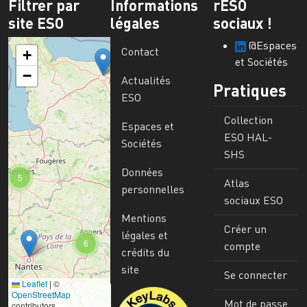
Filtrer par
Informations
rESO
site ESO
légales
sociaux !
@Espaces
Contact
+
et Sociétés
−
Actualités
Pratiques
ESO
Collection
Espaces et
ESO HAL-
Sociétés
SHS
Données
5
Atlas
personnelles
sociaux ESO
Mentions
Créer un
légales et
6
compte
crédits du
site
Se connecter
Leaflet
|
©
Image
OpenStreetMap
Mot de passe
contributors