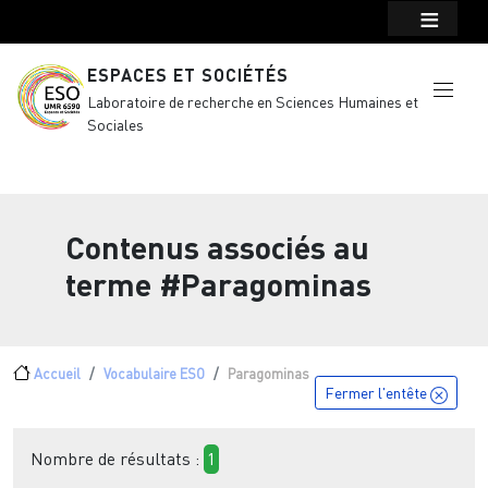
Menu top Header
Aller au contenu principal
ESPACES ET SOCIÉTÉS
Laboratoire de recherche en Sciences Humaines et
Sociales
Contenus associés au
terme
#Paragominas
Fil d'Ariane
Accueil
Vocabulaire ESO
Paragominas
Fermer l'entête
Nombre de résultats :
1