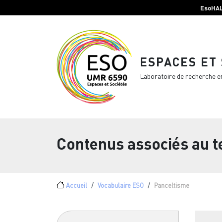
Menu top Header
Aller au contenu principal
EsoHA
ESPACES ET
Laboratoire de recherche e
Contenus associés au 
Fil d'Ariane
Accueil
Vocabulaire ESO
Panceltisme