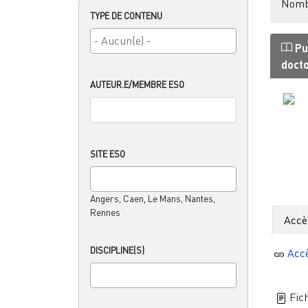
Nombr
TYPE DE CONTENU
Pu
doct
AUTEUR.E/MEMBRE ESO
SITE ESO
Angers, Caen, Le Mans, Nantes,
Rennes
Accè
DISCIPLINE(S)
Acc
Fich