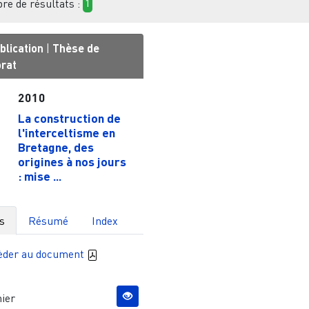
e de résultats :
1
blication
|
Thèse de
orat
2010
La construction de
l'interceltisme en
Bretagne, des
origines à nos jours
: mise ...
s
Résumé
Index
èder au document
ier