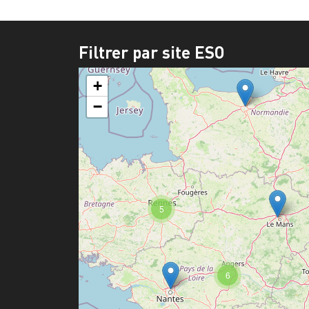
Filtrer par site ESO
+
−
5
6