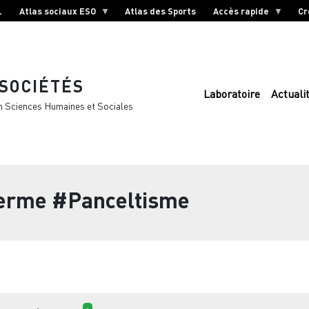
L
Atlas sociaux ESO
Atlas des Sports
Accès rapide
Cr
 SOCIÉTÉS
Laboratoire
Actuali
n Sciences Humaines et Sociales
terme
#Panceltisme