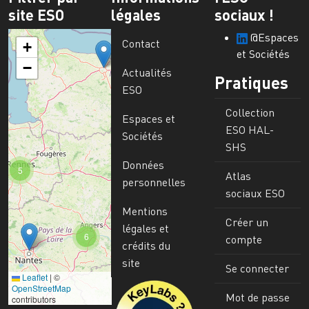
site ESO
légales
sociaux !
@Espaces
Contact
+
et Sociétés
−
Actualités
Pratiques
ESO
Collection
Espaces et
ESO HAL-
Sociétés
SHS
Données
5
Atlas
personnelles
sociaux ESO
Mentions
Créer un
légales et
6
compte
crédits du
site
Se connecter
Leaflet
|
©
Image
OpenStreetMap
Mot de passe
contributors