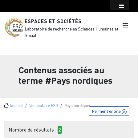
Menu top Header
Aller au contenu principal
ESPACES ET SOCIÉTÉS
Laboratoire de recherche en Sciences Humaines et
Sociales
Contenus associés au
terme
#Pays nordiques
Fil d'Ariane
Accueil
Vocabulaire ESO
Pays nordiques
Fermer l'entête
Nombre de résultats :
2