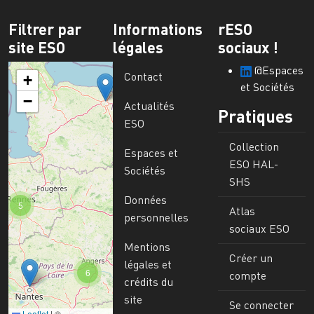
Filtrer par
Informations
rESO
site ESO
légales
sociaux !
@Espaces
Contact
+
et Sociétés
−
Actualités
Pratiques
ESO
Collection
Espaces et
ESO HAL-
Sociétés
SHS
Données
5
Atlas
personnelles
sociaux ESO
Mentions
Créer un
légales et
6
compte
crédits du
site
Se connecter
Leaflet
|
©