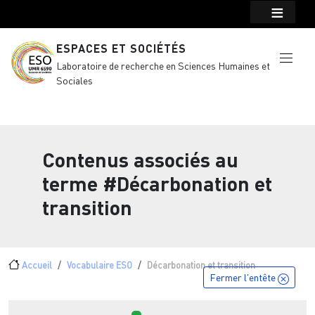
Menu top Header
Aller au contenu principal
ESPACES ET SOCIÉTÉS
Laboratoire de recherche en Sciences Humaines et
Sociales
Contenus associés au
terme
#Décarbonation et
transition
Fil d'Ariane
Accueil
Vocabulaire ESO
Décarbonation et transition
Fermer l'entête