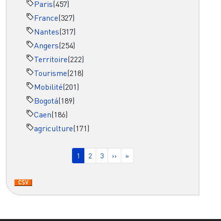
Paris
(457)
France
(327)
Nantes
(317)
Angers
(254)
Territoire
(222)
Tourisme
(218)
Mobilité
(201)
Bogotá
(189)
Caen
(186)
agriculture
(171)
Pagination
Page courante
Page
Page
Page suivante
Dernière page
1
2
3
››
»