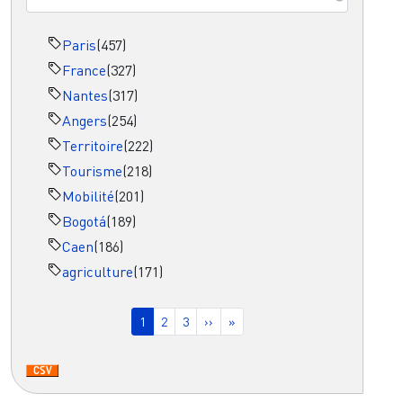
Paris
(457)
France
(327)
Nantes
(317)
Angers
(254)
Territoire
(222)
Tourisme
(218)
Mobilité
(201)
Bogotá
(189)
Caen
(186)
agriculture
(171)
Pagination
Page courante
Page
Page
Page suivante
Dernière page
1
2
3
››
»