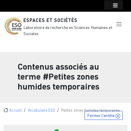
Menu top Header
Aller au contenu principal
ESPACES ET SOCIÉTÉS
Laboratoire de recherche en Sciences Humaines et
Sociales
Contenus associés au
terme
#Petites zones
humides temporaires
Fil d'Ariane
Accueil
Vocabulaire ESO
Petites zones humides temporaires
Fermer l'entête