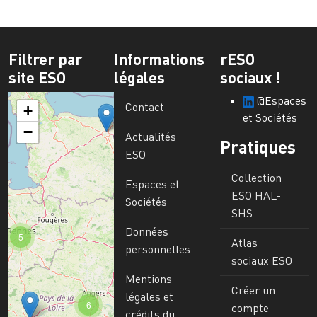
Filtrer par
Informations
rESO
site ESO
légales
sociaux !
@Espaces
Contact
+
et Sociétés
−
Actualités
Pratiques
ESO
Collection
Espaces et
ESO HAL-
Sociétés
SHS
Données
5
Atlas
personnelles
sociaux ESO
Mentions
Créer un
légales et
6
compte
crédits du