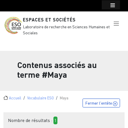
Menu top Header
Aller au contenu principal
ESPACES ET SOCIÉTÉS
Laboratoire de recherche en Sciences Humaines et
Sociales
Contenus associés au
terme
#Maya
Fil d'Ariane
Accueil
Vocabulaire ESO
Maya
Fermer l'entête
Nombre de résultats :
1