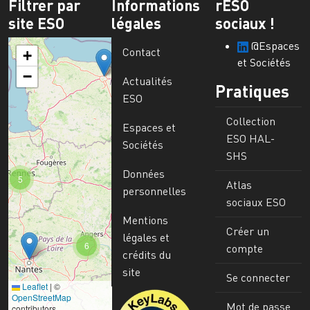
Filtrer par
Informations
rESO
site ESO
légales
sociaux !
@Espaces
Contact
+
et Sociétés
−
Actualités
Pratiques
ESO
Collection
Espaces et
ESO HAL-
Sociétés
SHS
Données
5
Atlas
personnelles
sociaux ESO
Mentions
Créer un
légales et
6
compte
crédits du
site
Se connecter
Leaflet
|
©
Image
OpenStreetMap
Mot de passe
contributors