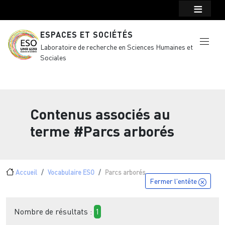
Menu top Header
Aller au contenu principal
ESPACES ET SOCIÉTÉS
Laboratoire de recherche en Sciences Humaines et
Sociales
Contenus associés au
terme
#Parcs arborés
Fil d'Ariane
Accueil
Vocabulaire ESO
Parcs arborés
Fermer l'entête
Nombre de résultats :
1