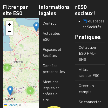
Filtrer par
Informations
rESO
site ESO
légales
sociaux !
@Espaces
Contact
+
et Sociétés
−
Actualités
Pratiques
ESO
Collection
Espaces et
ESO HAL-
Sociétés
SHS
Données
5
Atlas
personnelles
sociaux ESO
Mentions
Créer un
légales et
6
compte
crédits du
site
Se connecter
Leaflet
|
©
Image