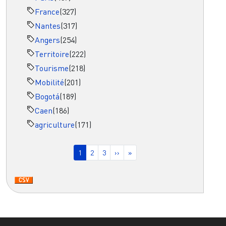
France
(327)
Nantes
(317)
Angers
(254)
Territoire
(222)
Tourisme
(218)
Mobilité
(201)
Bogotá
(189)
Caen
(186)
agriculture
(171)
Pagination
Page courante
Page
Page
Page suivante
Dernière page
1
2
3
››
»