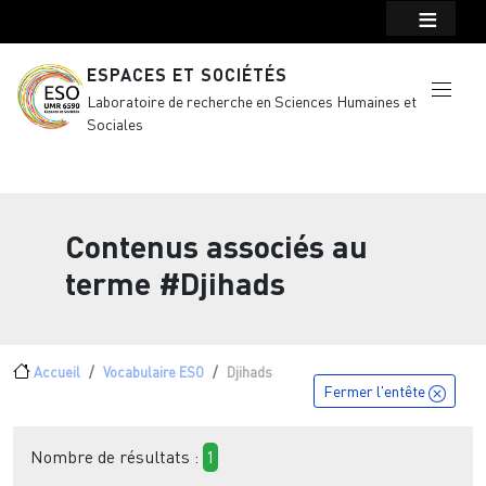
Menu top Header
Aller au contenu principal
ESPACES ET SOCIÉTÉS
Laboratoire de recherche en Sciences Humaines et
Sociales
Contenus associés au
terme
#Djihads
Fil d'Ariane
Accueil
Vocabulaire ESO
Djihads
Fermer l'entête
Nombre de résultats :
1