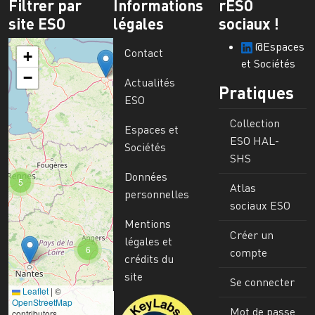
Filtrer par
Informations
rESO
site ESO
légales
sociaux !
@Espaces
Contact
+
et Sociétés
−
Actualités
Pratiques
ESO
Collection
Espaces et
ESO HAL-
Sociétés
SHS
Données
5
Atlas
personnelles
sociaux ESO
Mentions
Créer un
légales et
6
compte
crédits du
site
Se connecter
Leaflet
|
©
Image
OpenStreetMap
Mot de passe
contributors