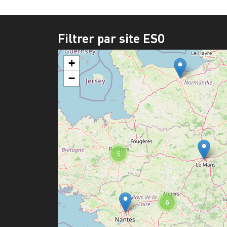
Filtrer par site ESO
+
−
5
6