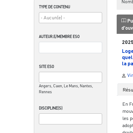
Nombr
TYPE DE CONTENU
Pu
d'ou
AUTEUR.E/MEMBRE ESO
202
Loge
quel
la pa
SITE ESO
Vir
Angers, Caen, Le Mans, Nantes,
Rés
Rennes
En Fr
DISCIPLINE(S)
mouv
les p
adop
droit