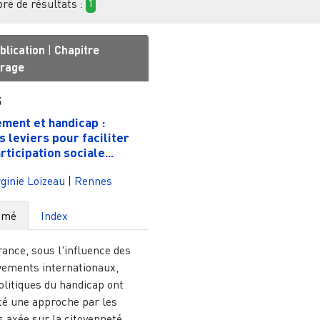
e de résultats :
1
blication
|
Chapitre
vrage
5
ment et handicap :
s leviers pour faciliter
rticipation sociale...
ginie Loizeau
|
Rennes
umé
Index
ance, sous l'influence des
ements internationaux,
olitiques du handicap ont
té une approche par les
s axée sur la citoyenneté,