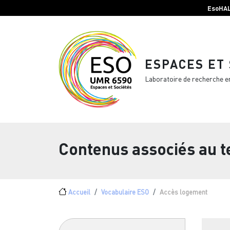
Menu top Header
Aller au contenu principal
EsoHA
ESPACES ET
Laboratoire de recherche e
Contenus associés au 
Fil d'Ariane
Accueil
Vocabulaire ESO
Accès logement