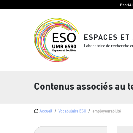
Menu top Header
Aller au contenu principal
EsoHA
ESPACES ET
Laboratoire de recherche e
Contenus associés au 
Fil d'Ariane
Accueil
Vocabulaire ESO
employeurabilité