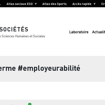
L
Atlas sociaux ESO
Atlas des Sports
Accès rapide
Cr
 SOCIÉTÉS
Laboratoire
Actuali
n Sciences Humaines et Sociales
terme
#employeurabilité