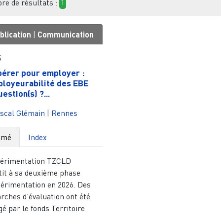
e de résultats :
1
blication
|
Communication
5
érer pour employer :
ployeurabilité des EBE
estion(s) ?...
scal Glémain
|
Rennes
umé
Index
périmentation TZCLD
tit à sa deuxième phase
périmentation en 2026. Des
rches d’évaluation ont été
é par le fonds Territoire
...