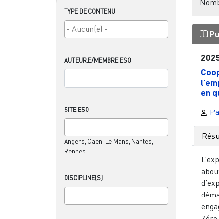
Nombr
TYPE DE CONTENU
Pu
202
AUTEUR.E/MEMBRE ESO
Coop
l’em
en qu
SITE ESO
Pa
Rés
Angers, Caen, Le Mans, Nantes,
Rennes
L’ex
abou
DISCIPLINE(S)
d’ex
déma
engag
Zéro 