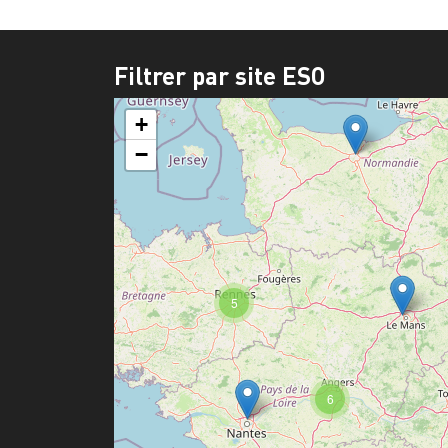
Filtrer par site ESO
+
−
5
6