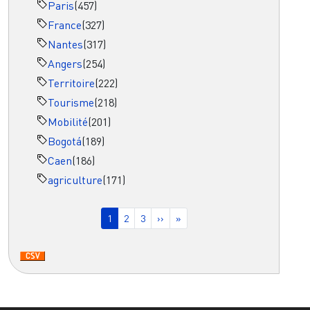
Paris
(457)
France
(327)
Nantes
(317)
Angers
(254)
Territoire
(222)
Tourisme
(218)
Mobilité
(201)
Bogotá
(189)
Caen
(186)
agriculture
(171)
Pagination
Page courante
Page
Page
Page suivante
Dernière page
1
2
3
››
»