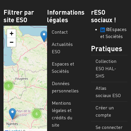
Filtrer par
Informations
rESO
site ESO
légales
sociaux !
@Espaces
Contact
+
et Sociétés
−
Actualités
Pratiques
ESO
Collection
Espaces et
ESO HAL-
Sociétés
SHS
Données
5
Atlas
personnelles
sociaux ESO
Mentions
Créer un
légales et
6
compte
crédits du
site
Se connecter
Leaflet
|
©