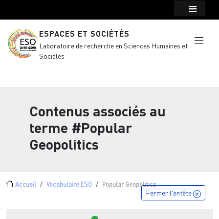
Menu top Header
Aller au contenu principal
ESPACES ET SOCIÉTÉS
Laboratoire de recherche en Sciences Humaines et
Sociales
Contenus associés au
terme
#Popular
Geopolitics
Fil d'Ariane
Accueil
Vocabulaire ESO
Popular Geopolitics
Fermer l'entête