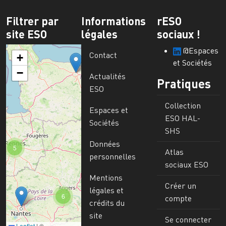
Filtrer par
Informations
rESO
site ESO
légales
sociaux !
@Espaces
Contact
+
et Sociétés
−
Actualités
Pratiques
ESO
Collection
Espaces et
ESO HAL-
Sociétés
SHS
Données
5
Atlas
personnelles
sociaux ESO
Mentions
Créer un
légales et
6
compte
crédits du
site
Se connecter
Leaflet
|
©