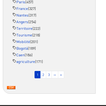
Paris
(457)
France
(327)
Nantes
(317)
Angers
(254)
Territoire
(222)
Tourisme
(218)
Mobilité
(201)
Bogotá
(189)
Caen
(186)
agriculture
(171)
Pagination
Page courante
Page
Page
Page suivante
Dernière page
1
2
3
››
»