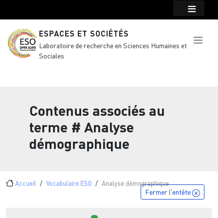
Menu top Header
Aller au contenu principal
ESPACES ET SOCIÉTÉS
Laboratoire de recherche en Sciences Humaines et
Sociales
Contenus associés au
terme
# Analyse
démographique
Fil d'Ariane
Accueil
Vocabulaire ESO
Analyse démographique
Fermer l'entête