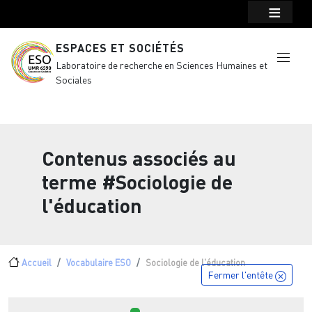
Menu top Header
Aller au contenu principal
ESPACES ET SOCIÉTÉS
Laboratoire de recherche en Sciences Humaines et
Sociales
Contenus associés au
terme
#Sociologie de
l'éducation
Fil d'Ariane
Accueil
Vocabulaire ESO
Sociologie de l'éducation
Fermer l'entête