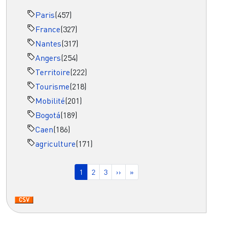
Paris
(457)
France
(327)
Nantes
(317)
Angers
(254)
Territoire
(222)
Tourisme
(218)
Mobilité
(201)
Bogotá
(189)
Caen
(186)
agriculture
(171)
Pagination
Page courante
Page
Page
Page suivante
Dernière page
1
2
3
››
»