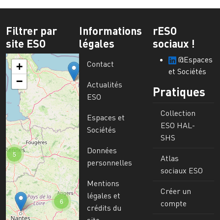
Filtrer par
Informations
rESO
site ESO
légales
sociaux !
@Espaces
Contact
+
et Sociétés
−
Actualités
Pratiques
ESO
Collection
Espaces et
ESO HAL-
Sociétés
SHS
Données
5
Atlas
personnelles
sociaux ESO
Mentions
Créer un
légales et
6
compte
crédits du
site