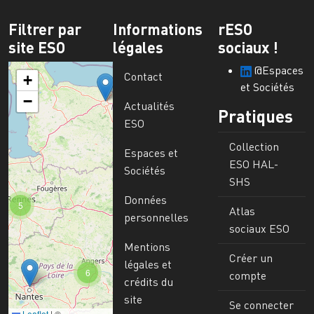
Filtrer par
Informations
rESO
site ESO
légales
sociaux !
@Espaces
Contact
+
et Sociétés
−
Actualités
Pratiques
ESO
Collection
Espaces et
ESO HAL-
Sociétés
SHS
Données
5
Atlas
personnelles
sociaux ESO
Mentions
Créer un
légales et
6
compte
crédits du
site
Se connecter
Leaflet
|
©