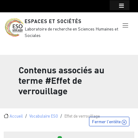
Menu top Header
Aller au contenu principal
ESPACES ET SOCIÉTÉS
Laboratoire de recherche en Sciences Humaines et
Sociales
Contenus associés au
terme
#Effet de
verrouillage
Fil d'Ariane
Accueil
Vocabulaire ESO
Effet de verrouillage
Fermer l'entête