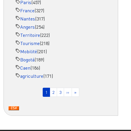
Paris
(457)
France
(327)
Nantes
(317)
Angers
(254)
Territoire
(222)
Tourisme
(218)
Mobilité
(201)
Bogotá
(189)
Caen
(186)
agriculture
(171)
Pagination
Page courante
Page
Page
Page suivante
Dernière page
1
2
3
››
»