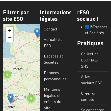
Filtrer par
Informations
rESO
site ESO
légales
sociaux !
@Espaces
Contact
+
et Sociétés
−
Actualités
Pratiques
ESO
Collection
Espaces et
ESO HAL-
Sociétés
SHS
Données
5
Atlas
personnelles
sociaux ESO
Mentions
Créer un
légales et
6
compte
crédits du
site
Se connecter