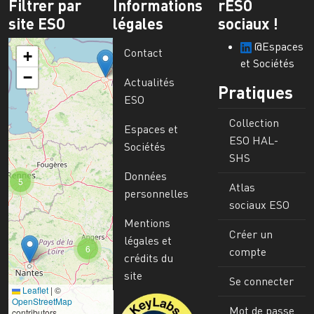
Filtrer par
Informations
rESO
site ESO
légales
sociaux !
@Espaces
Contact
+
et Sociétés
−
Actualités
Pratiques
ESO
Collection
Espaces et
ESO HAL-
Sociétés
SHS
Données
5
Atlas
personnelles
sociaux ESO
Mentions
Créer un
légales et
6
compte
crédits du
site
Se connecter
Leaflet
|
©
Image
OpenStreetMap
Mot de passe
contributors