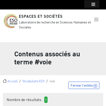
Menu top Header
Aller au contenu principal
ESPACES ET SOCIÉTÉS
Laboratoire de recherche en Sciences Humaines et
Sociales
Contenus associés au
terme
#voie
Fil d'Ariane
Accueil
Vocabulaire ESO
voie
Fermer l'entête
Nombre de résultats :
1