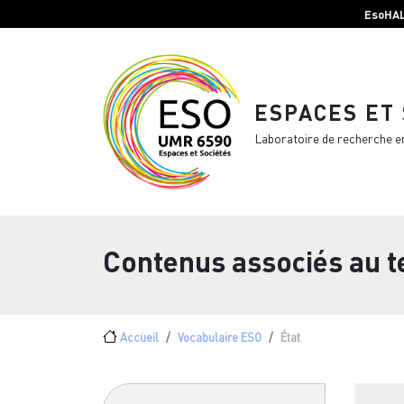
Menu top Header
Aller au contenu principal
EsoHA
ESPACES ET
Laboratoire de recherche e
Contenus associés au 
Fil d'Ariane
Accueil
Vocabulaire ESO
État