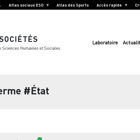
L
Atlas sociaux ESO
Atlas des Sports
Accès rapide
Cr
 SOCIÉTÉS
Laboratoire
Actuali
n Sciences Humaines et Sociales
terme
#État