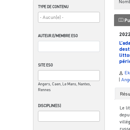
Nombr
TYPE DE CONTENU
Pu
202
AUTEUR.E/MEMBRE ESO
L’ad
dest
litt
pério
SITE ESO
Ek
|
Ang
Angers, Caen, Le Mans, Nantes,
Rennes
Rés
DISCIPLINE(S)
Le li
depui
villé
russe