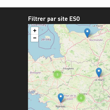
Filtrer par site ESO
+
−
5
6