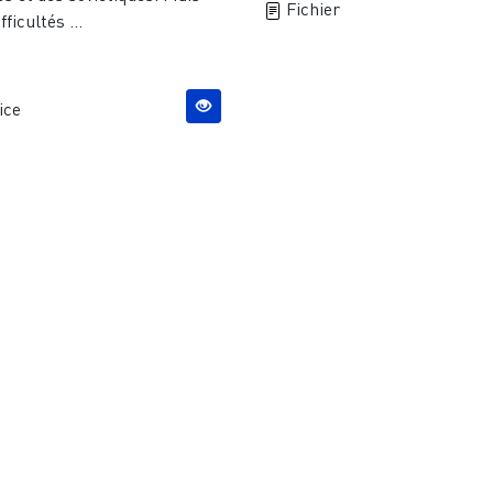
Fichier
fficultés ...
ice