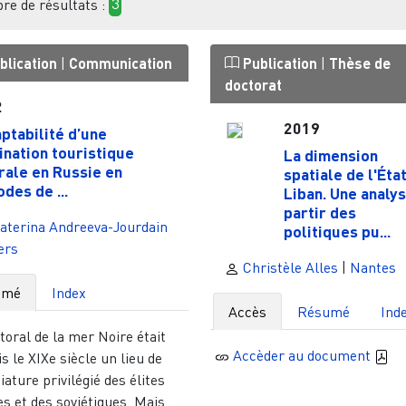
e de résultats :
3
blication
|
Communication
Publication
|
Thèse de
doctorat
2
2019
aptabilité d’une
ination touristique
La dimension
orale en Russie en
spatiale de l'Éta
des de ...
Liban. Une analys
partir des
aterina Andreeva-Jourdain
politiques pu...
ers
Christèle Alles
|
Nantes
umé
Index
Accès
Résumé
Ind
ttoral de la mer Noire était
Accèder au document
s le XIXe siècle un lieu de
giature privilégié des élites
s et des soviétiques. Mais