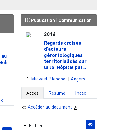
Publication
|
Communication
2016
Regards croisés
d'acteurs
gérontologiques
t au
territorialisés sur
e à
la loi Hôpital pat...
Mickaël Blanchet
|
Angers
Accès
Résumé
Index
ex
Accèder au document
Fichier