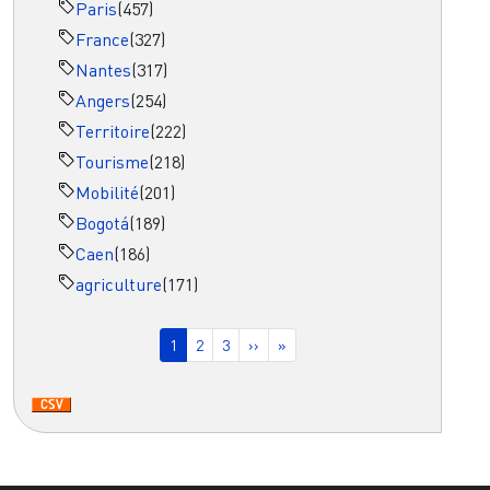
Paris
(457)
France
(327)
Nantes
(317)
Angers
(254)
Territoire
(222)
Tourisme
(218)
Mobilité
(201)
Bogotá
(189)
Caen
(186)
agriculture
(171)
Pagination
Page courante
Page
Page
Page suivante
Dernière page
1
2
3
››
»