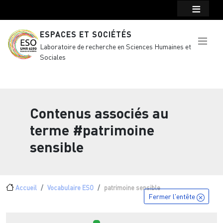
Menu top Header
Aller au contenu principal
ESPACES ET SOCIÉTÉS
Laboratoire de recherche en Sciences Humaines et
Sociales
Contenus associés au
terme
#patrimoine
sensible
Fil d'Ariane
Accueil
Vocabulaire ESO
patrimoine sensible
Fermer l'entête