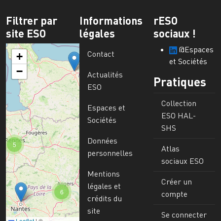
Filtrer par
Informations
rESO
site ESO
légales
sociaux !
@Espaces
Contact
+
et Sociétés
−
Actualités
Pratiques
ESO
Collection
Espaces et
ESO HAL-
Sociétés
SHS
Données
5
Atlas
personnelles
sociaux ESO
Mentions
Créer un
légales et
6
compte
crédits du
site
Se connecter
Leaflet
|
©