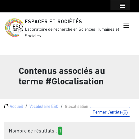
Menu top Header
Aller au contenu principal
ESPACES ET SOCIÉTÉS
Laboratoire de recherche en Sciences Humaines et
Sociales
Contenus associés au
terme
#Glocalisation
Fil d'Ariane
Accueil
Vocabulaire ESO
Glocalisation
Fermer l'entête
Nombre de résultats :
1