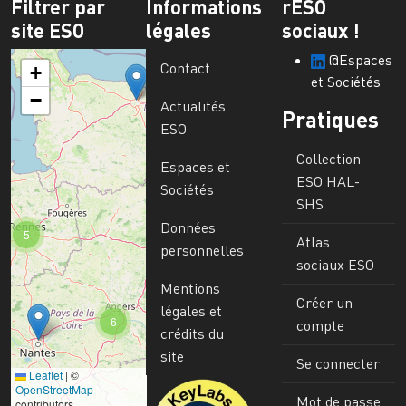
Filtrer par
Informations
rESO
site ESO
légales
sociaux !
@Espaces
Contact
+
et Sociétés
−
Actualités
Pratiques
ESO
Collection
Espaces et
ESO HAL-
Sociétés
SHS
Données
5
Atlas
personnelles
sociaux ESO
Mentions
Créer un
légales et
6
compte
crédits du
site
Se connecter
Leaflet
|
©
Image
OpenStreetMap
Mot de passe
contributors