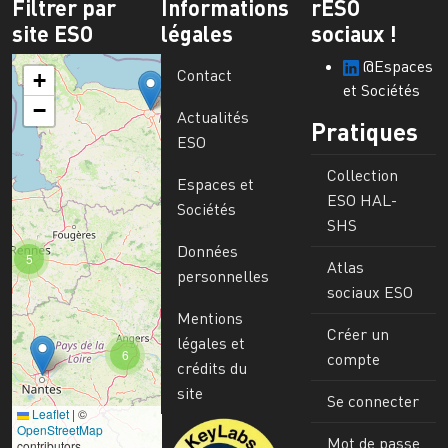
Filtrer par
Informations
rESO
site ESO
légales
sociaux !
@Espaces
Contact
+
et Sociétés
−
Actualités
Pratiques
ESO
Collection
Espaces et
ESO HAL-
Sociétés
SHS
Données
5
Atlas
personnelles
sociaux ESO
Mentions
Créer un
légales et
6
compte
crédits du
site
Se connecter
Leaflet
|
©
Image
OpenStreetMap
Mot de passe
contributors