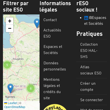
Filtrer par
Informations
rESO
site ESO
légales
sociaux !
@Espaces
Contact
+
et Sociétés
−
Actualités
Pratiques
ESO
Collection
Espaces et
ESO HAL-
Sociétés
SHS
Données
5
Atlas
personnelles
sociaux ESO
Mentions
Créer un
légales et
6
compte
crédits du
site
Se connecter
Leaflet
|
©
Image
OpenStreetMap
Mot de passe