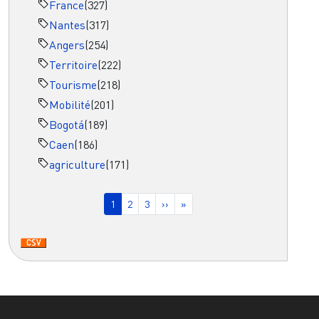
France
(327)
Nantes
(317)
Angers
(254)
Territoire
(222)
Tourisme
(218)
Mobilité
(201)
Bogotá
(189)
Caen
(186)
agriculture
(171)
Pagination
Page courante
Page
Page
Page suivante
Dernière page
1
2
3
››
»