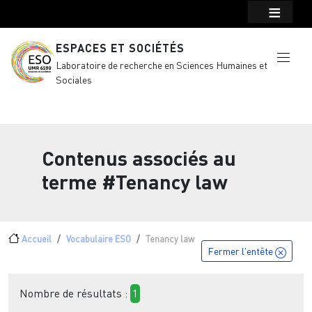
Menu top Header
Aller au contenu principal
ESPACES ET SOCIÉTÉS
Laboratoire de recherche en Sciences Humaines et
Sociales
Contenus associés au
terme
#Tenancy law
Fil d'Ariane
Accueil
Vocabulaire ESO
Tenancy law
Fermer l'entête
Nombre de résultats :
1