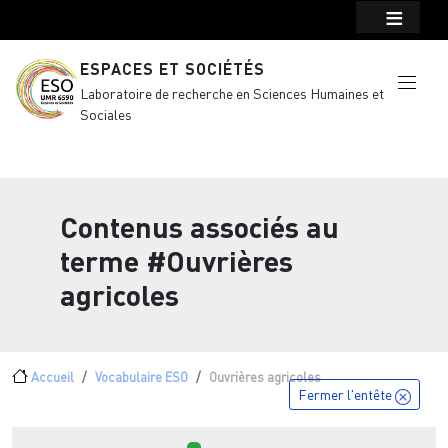
Menu top Header
Aller au contenu principal
ESPACES ET SOCIÉTÉS
Laboratoire de recherche en Sciences Humaines et
Sociales
Contenus associés au
terme
#Ouvrières
agricoles
Fil d'Ariane
Accueil
Vocabulaire ESO
Ouvrières agricoles
Fermer l'entête