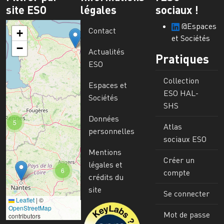
site ESO
légales
sociaux !
@Espaces
Contact
+
et Sociétés
−
Actualités
Pratiques
ESO
Collection
Espaces et
ESO HAL-
Sociétés
SHS
Données
5
Atlas
personnelles
sociaux ESO
Mentions
Créer un
légales et
6
compte
crédits du
site
Se connecter
Leaflet
|
©
Image
OpenStreetMap
Mot de passe
contributors