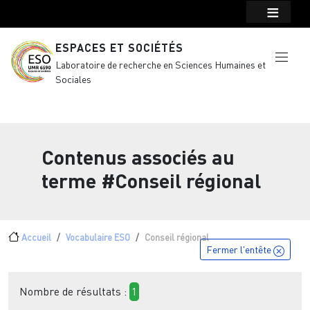
Menu top Header
Aller au contenu principal
ESPACES ET SOCIÉTÉS
Laboratoire de recherche en Sciences Humaines et
Sociales
Contenus associés au
terme
#Conseil régional
Fil d'Ariane
Accueil
Vocabulaire ESO
Conseil régional
Fermer l'entête
Nombre de résultats :
1