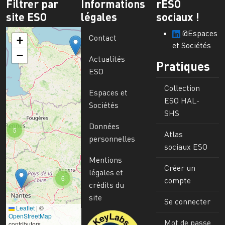
Filtrer par
Informations
rESO
site ESO
légales
sociaux !
@Espaces
Contact
+
et Sociétés
−
Actualités
Pratiques
ESO
Collection
Espaces et
ESO HAL-
Sociétés
SHS
Données
5
Atlas
personnelles
sociaux ESO
Mentions
Créer un
légales et
6
compte
crédits du
site
Se connecter
Leaflet
|
©
Image
OpenStreetMap
Mot de passe
contributors