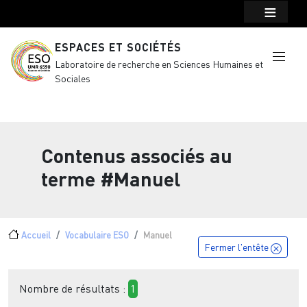
Menu top Header
Aller au contenu principal
ESPACES ET SOCIÉTÉS
Laboratoire de recherche en Sciences Humaines et
Sociales
Contenus associés au
terme
#Manuel
Fil d'Ariane
Accueil
Vocabulaire ESO
Manuel
Fermer l'entête
Nombre de résultats :
1