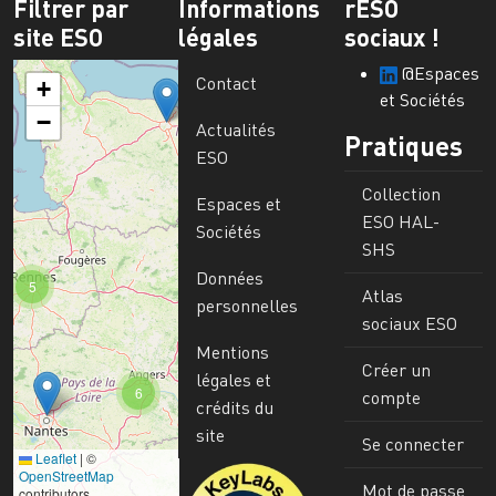
Filtrer par
Informations
rESO
site ESO
légales
sociaux !
@Espaces
Contact
+
et Sociétés
−
Actualités
Pratiques
ESO
Collection
Espaces et
ESO HAL-
Sociétés
SHS
Données
5
Atlas
personnelles
sociaux ESO
Mentions
Créer un
légales et
6
compte
crédits du
site
Se connecter
Leaflet
|
©
Image
OpenStreetMap
Mot de passe
contributors