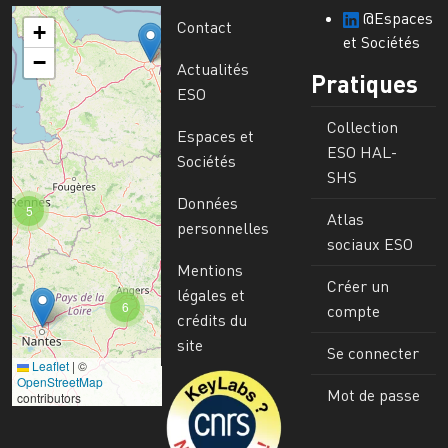
@Espaces
Contact
+
et Sociétés
−
Actualités
Pratiques
ESO
Collection
Espaces et
ESO HAL-
Sociétés
SHS
Données
5
Atlas
personnelles
sociaux ESO
Mentions
Créer un
légales et
6
compte
crédits du
site
Se connecter
Leaflet
|
©
Image
OpenStreetMap
Mot de passe
contributors