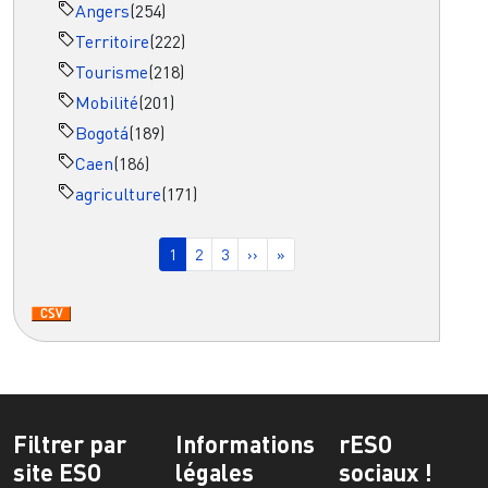
Angers
(254)
Territoire
(222)
Tourisme
(218)
Mobilité
(201)
Bogotá
(189)
Caen
(186)
agriculture
(171)
Pagination
Page courante
Page
Page
Page suivante
Dernière page
1
2
3
››
»
Filtrer par
Informations
rESO
site ESO
légales
sociaux !