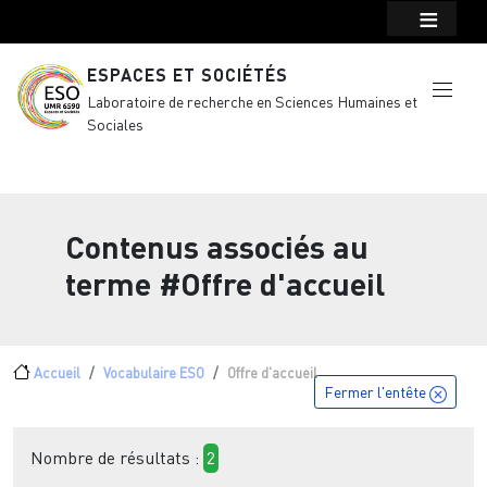
Menu top Header
Aller au contenu principal
ESPACES ET SOCIÉTÉS
Laboratoire de recherche en Sciences Humaines et
Sociales
Contenus associés au
terme
#Offre d'accueil
Fil d'Ariane
Accueil
Vocabulaire ESO
Offre d'accueil
Fermer l'entête
Nombre de résultats :
2