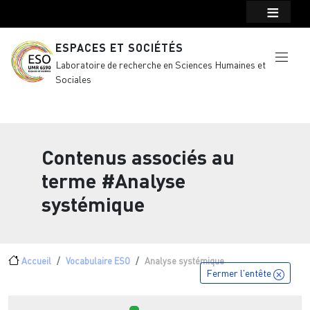
Menu top Header
Aller au contenu principal
ESPACES ET SOCIÉTÉS
Laboratoire de recherche en Sciences Humaines et
Sociales
Contenus associés au
terme
#Analyse
systémique
Fil d'Ariane
Accueil
Vocabulaire ESO
Analyse systémique
Fermer l'entête