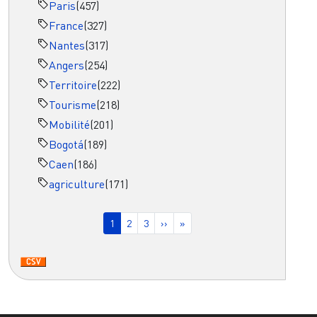
Paris
(457)
France
(327)
Nantes
(317)
Angers
(254)
Territoire
(222)
Tourisme
(218)
Mobilité
(201)
Bogotá
(189)
Caen
(186)
agriculture
(171)
Pagination
Page courante
Page
Page
Page suivante
Dernière page
1
2
3
››
»