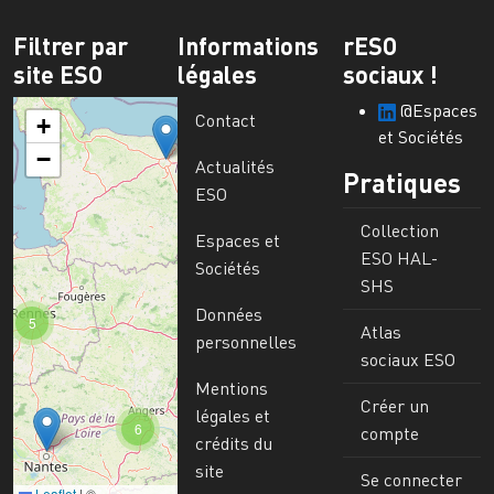
Filtrer par
Informations
rESO
site ESO
légales
sociaux !
@Espaces
Contact
+
et Sociétés
−
Actualités
Pratiques
ESO
Collection
Espaces et
ESO HAL-
Sociétés
SHS
Données
5
Atlas
personnelles
sociaux ESO
Mentions
Créer un
légales et
6
compte
crédits du
site
Se connecter
Leaflet
|
©