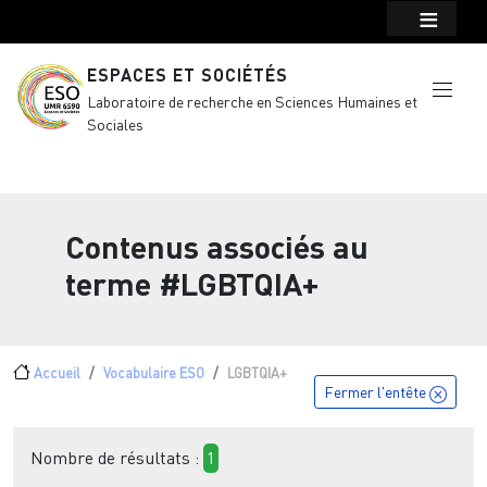
Menu top Header
Aller au contenu principal
ESPACES ET SOCIÉTÉS
Laboratoire de recherche en Sciences Humaines et
Sociales
Contenus associés au
terme
#LGBTQIA+
Fil d'Ariane
Accueil
Vocabulaire ESO
LGBTQIA+
Fermer l'entête
Nombre de résultats :
1