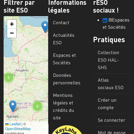
Filtrer par
Informations
rESO
site ESO
légales
sociaux !
@Espaces
Contact
+
et Sociétés
−
Actualités
Pratiques
ESO
Collection
Espaces et
ESO HAL-
Sociétés
SHS
Données
5
Atlas
personnelles
sociaux ESO
Mentions
Créer un
légales et
6
compte
crédits du
site
Se connecter
Leaflet
|
©
Image
OpenStreetMap
Mot de passe
contributors