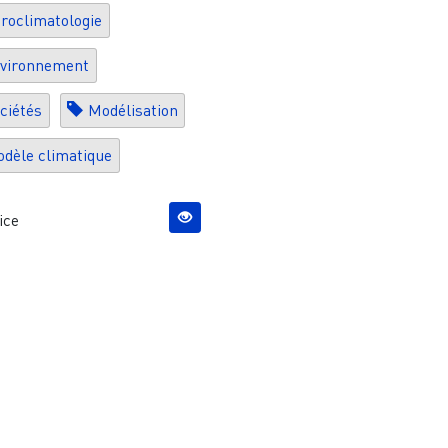
roclimatologie
vironnement
ciétés
Modélisation
dèle climatique
ice