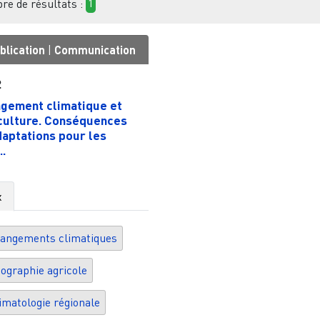
e de résultats :
1
blication
|
Communication
2
gement climatique et
culture. Conséquences
daptations pour les
..
x
angements climatiques
ographie agricole
imatologie régionale