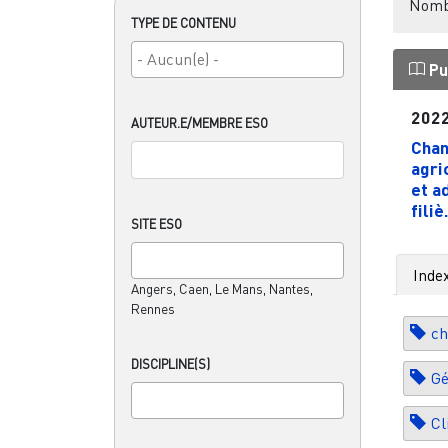
Nombr
TYPE DE CONTENU
Pu
202
AUTEUR.E/MEMBRE ESO
Chan
agri
et a
filiè.
SITE ESO
Inde
Angers, Caen, Le Mans, Nantes,
Rennes
ch
DISCIPLINE(S)
Gé
Cl