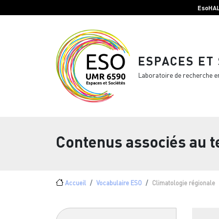
Menu top Header
Aller au contenu principal
EsoHA
ESPACES ET
Laboratoire de recherche e
Contenus associés au 
Fil d'Ariane
Accueil
Vocabulaire ESO
Climatologie régionale