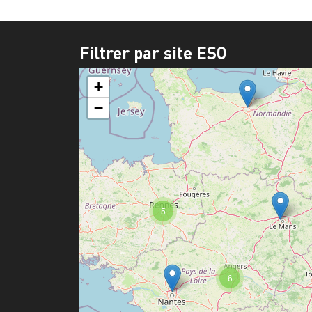
Filtrer par site ESO
+
−
5
6