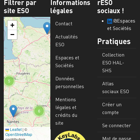
Filtrer par
Informations
rESO
site ESO
légales
sociaux !
@Espaces
Contact
+
et Sociétés
−
Actualités
Pratiques
ESO
Collection
Espaces et
ESO HAL-
Sociétés
SHS
Données
5
Atlas
personnelles
sociaux ESO
Mentions
Créer un
légales et
6
compte
crédits du
site
Se connecter
Leaflet
|
©
Image
OpenStreetMap
Mot de passe
contributors