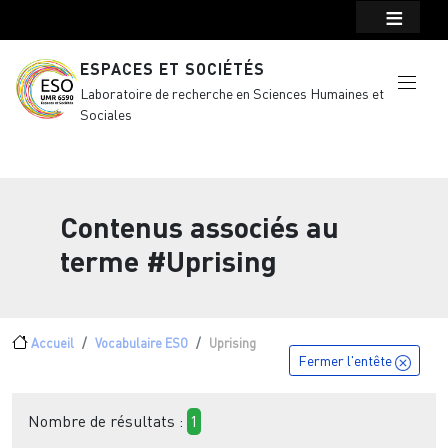
Menu top Header
Aller au contenu principal
ESPACES ET SOCIÉTÉS
Laboratoire de recherche en Sciences Humaines et
Sociales
Contenus associés au
terme
#Uprising
Fil d'Ariane
Accueil
Vocabulaire ESO
Uprising
Fermer l'entête
Nombre de résultats :
1