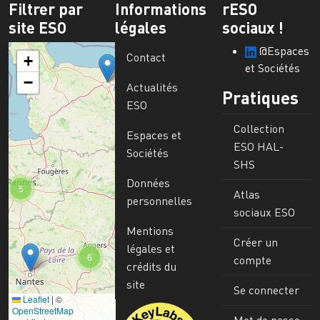
Filtrer par
Informations
rESO
site ESO
légales
sociaux !
@Espaces
Contact
+
et Sociétés
−
Actualités
Pratiques
ESO
Collection
Espaces et
ESO HAL-
Sociétés
SHS
Données
5
Atlas
personnelles
sociaux ESO
Mentions
Créer un
légales et
6
compte
crédits du
site
Se connecter
Leaflet
|
©
Image
OpenStreetMap
Mot de passe