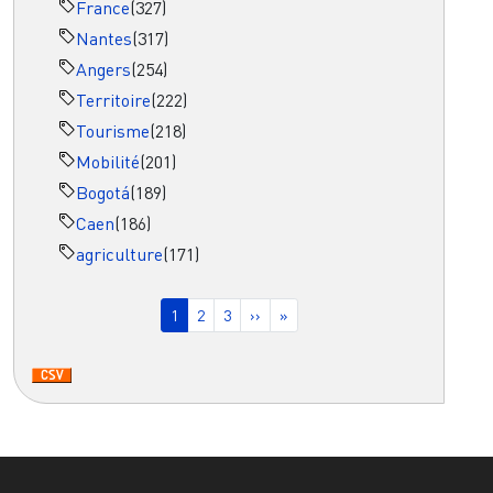
France
(327)
Nantes
(317)
Angers
(254)
Territoire
(222)
Tourisme
(218)
Mobilité
(201)
Bogotá
(189)
Caen
(186)
agriculture
(171)
Pagination
Page courante
Page
Page
Page suivante
Dernière page
1
2
3
››
»