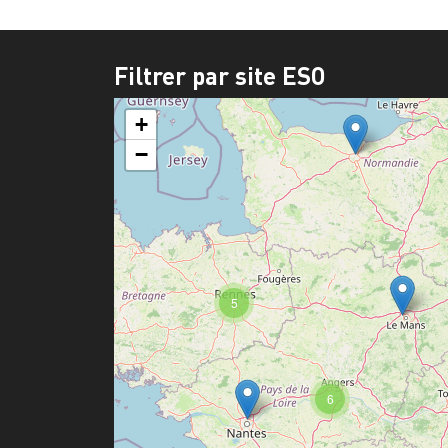
Filtrer par site ESO
+
−
5
6