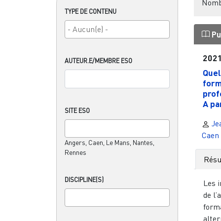
Nombr
TYPE DE CONTENU
Pu
202
AUTEUR.E/MEMBRE ESO
Quel
form
prof
A par
SITE ESO
Je
Caen
Angers, Caen, Le Mans, Nantes,
Rennes
Rés
DISCIPLINE(S)
Les i
de l’
forma
alter