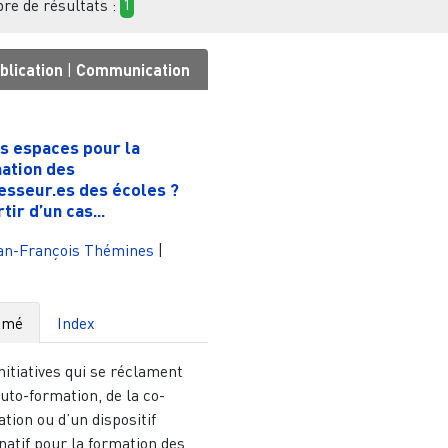
e de résultats :
1
blication
|
Communication
1
s espaces pour la
ation des
esseur.es des écoles ?
tir d’un cas...
an-François Thémines
|
umé
Index
nitiatives qui se réclament
auto-formation, de la co-
tion ou d’un dispositif
natif pour la formation des