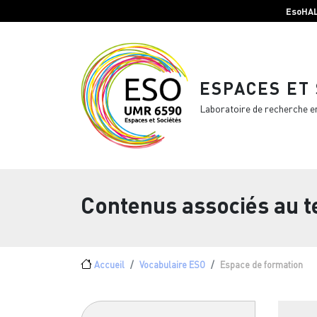
Menu top Header
Aller au contenu principal
EsoHA
ESPACES ET
Laboratoire de recherche e
Contenus associés au 
Fil d'Ariane
Accueil
Vocabulaire ESO
Espace de formation