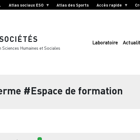
L
Atlas sociaux ESO
Atlas des Sports
Accès rapide
Cr
 SOCIÉTÉS
Laboratoire
Actuali
n Sciences Humaines et Sociales
terme
#Espace de formation