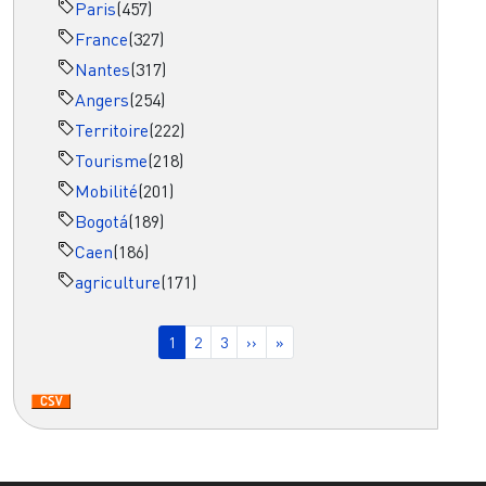
Paris
(457)
France
(327)
Nantes
(317)
Angers
(254)
Territoire
(222)
Tourisme
(218)
Mobilité
(201)
Bogotá
(189)
Caen
(186)
agriculture
(171)
Pagination
Page courante
Page
Page
Page suivante
Dernière page
1
2
3
››
»