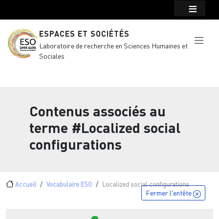
Menu top Header
Aller au contenu principal
ESPACES ET SOCIÉTÉS
Laboratoire de recherche en Sciences Humaines et
Sociales
Contenus associés au
terme
#Localized social
configurations
Fil d'Ariane
Accueil
Vocabulaire ESO
Localized social configurations
Fermer l'entête