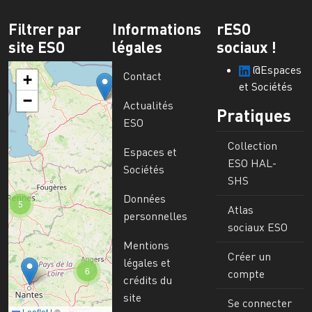
Filtrer par
Informations
rESO
site ESO
légales
sociaux !
@Espaces
Contact
+
et Sociétés
−
Actualités
Pratiques
ESO
Collection
Espaces et
ESO HAL-
Sociétés
SHS
Données
5
Atlas
personnelles
sociaux ESO
Mentions
Créer un
légales et
6
compte
crédits du
site
Se connecter
Leaflet
|
©