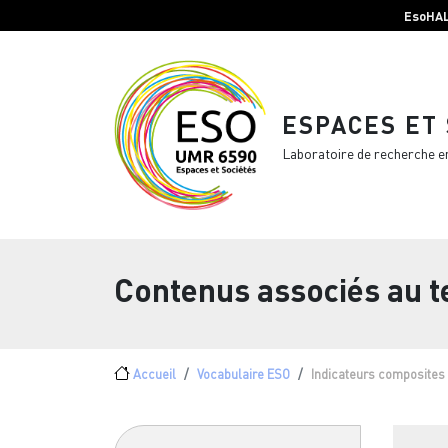
Menu top Header
Aller au contenu principal
EsoHA
ESPACES ET
Laboratoire de recherche e
Contenus associés au 
Fil d'Ariane
Accueil
Vocabulaire ESO
Indicateurs composites