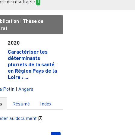
e de résultats :
1
blication
|
Thèse de
orat
2020
Caractériser les
déterminants
pluriels de la santé
en Région Pays de la
Loire : ...
a Potin
|
Angers
s
Résumé
Index
èder au document