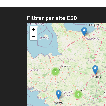
Filtrer par site ESO
+
−
5
6