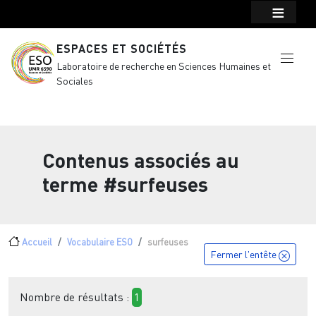
Menu top Header
Aller au contenu principal
ESPACES ET SOCIÉTÉS
Laboratoire de recherche en Sciences Humaines et
Sociales
Contenus associés au
terme
#surfeuses
Fil d'Ariane
Accueil
Vocabulaire ESO
surfeuses
Fermer l'entête
Nombre de résultats :
1