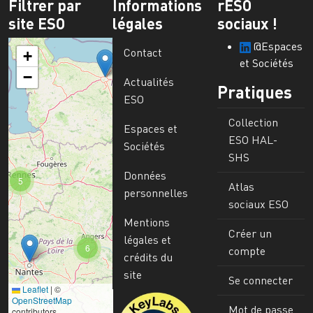
Filtrer par
Informations
rESO
site ESO
légales
sociaux !
@Espaces
Contact
+
et Sociétés
−
Actualités
Pratiques
ESO
Collection
Espaces et
ESO HAL-
Sociétés
SHS
Données
5
Atlas
personnelles
sociaux ESO
Mentions
Créer un
légales et
6
compte
crédits du
site
Se connecter
Leaflet
|
©
Image
OpenStreetMap
Mot de passe
contributors