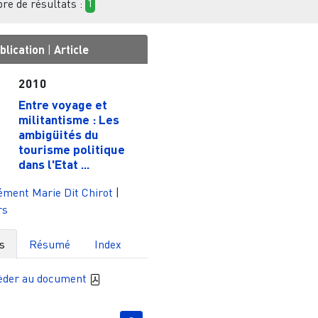
e de résultats :
1
blication
|
Article
2010
Entre voyage et
militantisme : Les
ambigüités du
tourisme politique
dans l'Etat ...
ment Marie Dit Chirot
|
rs
s
Résumé
Index
èder au document