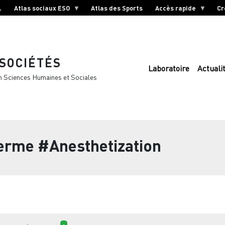
L
Atlas sociaux ESO
Atlas des Sports
Accès rapide
Cr
 SOCIÉTÉS
Laboratoire
Actuali
n Sciences Humaines et Sociales
terme
#Anesthetization