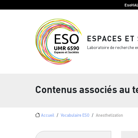
Menu top Header
Aller au contenu principal
EsoHA
ESPACES ET
Laboratoire de recherche e
Contenus associés au 
Fil d'Ariane
Accueil
Vocabulaire ESO
Anesthetization