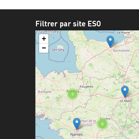
Filtrer par site ESO
+
−
5
6