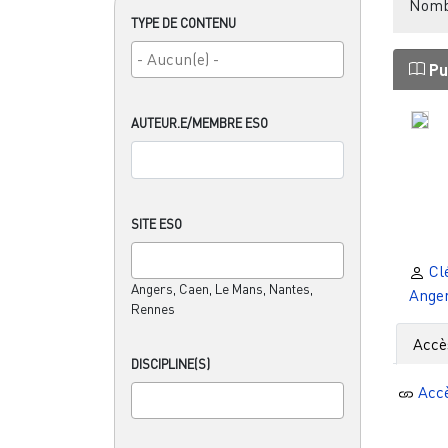
Nombr
TYPE DE CONTENU
Pu
AUTEUR.E/MEMBRE ESO
SITE ESO
Clé
Angers, Caen, Le Mans, Nantes,
Ange
Rennes
Accè
DISCIPLINE(S)
Acc