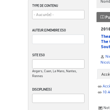
Nombr
TYPE DE CONTENU
Pu
201
AUTEUR.E/MEMBRE ESO
Thea
The 
South
SITE ESO
Ni
Nicol
Angers, Caen, Le Mans, Nantes,
Accè
Rennes
Acc
DISCIPLINE(S)
10.
Noti