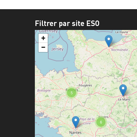
Filtrer par site ESO
+
−
5
6