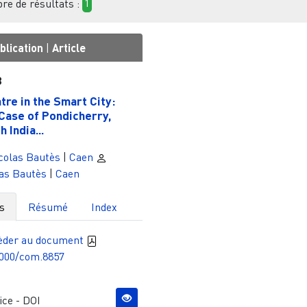
e de résultats :
1
blication
|
Article
8
tre in the Smart City:
Case of Pondicherry,
 India...
colas Bautès
|
Caen
as Bautès
|
Caen
s
Résumé
Index
èder au document
4000/com.8857
ce - DOI