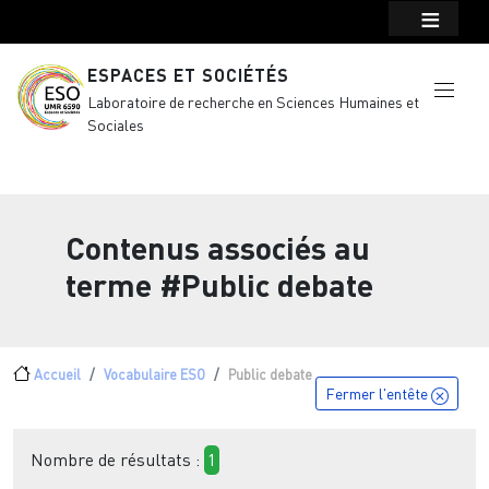
Menu top Header
Aller au contenu principal
ESPACES ET SOCIÉTÉS
Laboratoire de recherche en Sciences Humaines et
Sociales
Contenus associés au
terme
#Public debate
Fil d'Ariane
Accueil
Vocabulaire ESO
Public debate
Fermer l'entête
Nombre de résultats :
1