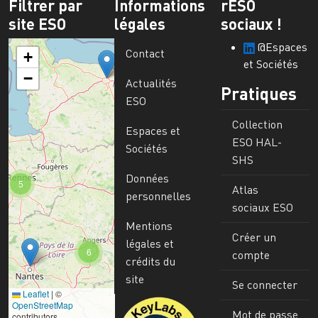
Filtrer par
Informations
rESO
site ESO
légales
sociaux !
@Espaces
Contact
+
et Sociétés
−
Actualités
Pratiques
ESO
Collection
Espaces et
ESO HAL-
Sociétés
SHS
Données
5
Atlas
personnelles
sociaux ESO
Mentions
Créer un
légales et
6
compte
crédits du
site
Se connecter
Leaflet
|
©
Image
OpenStreetMap
Mot de passe
contributors