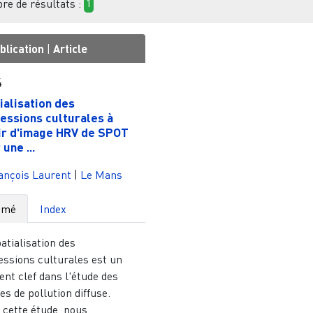
e de résultats :
1
blication
|
Article
4
ialisation des
essions culturales à
ir d'image HRV de SPOT
une ...
ançois Laurent
|
Le Mans
umé
Index
atialisation des
essions culturales est un
nt clef dans l'étude des
es de pollution diffuse.
 cette étude, nous