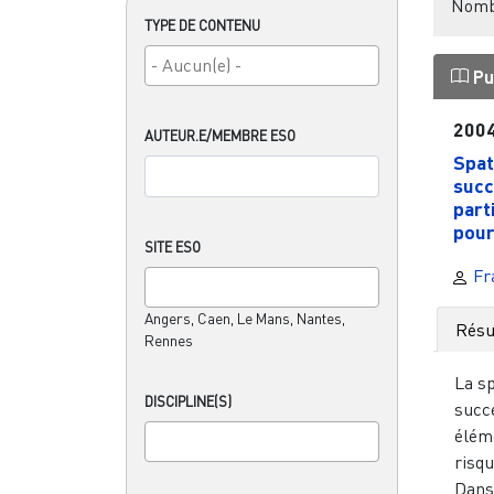
Nombr
TYPE DE CONTENU
Pu
200
AUTEUR.E/MEMBRE ESO
Spat
succ
part
pour 
SITE ESO
Fr
Angers, Caen, Le Mans, Nantes,
Rés
Rennes
La sp
DISCIPLINE(S)
succ
éléme
risqu
Dans