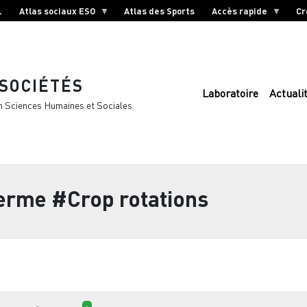
L
Atlas sociaux ESO
Atlas des Sports
Accès rapide
Cr
 SOCIÉTÉS
Laboratoire
Actuali
n Sciences Humaines et Sociales
terme
#Crop rotations