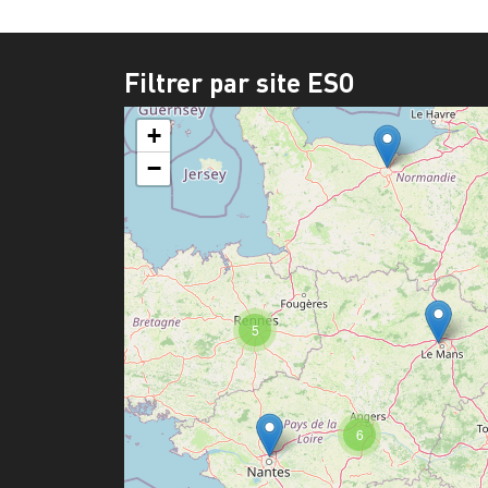
Filtrer par site ESO
+
−
5
6