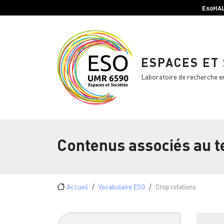
Menu top Header
Aller au contenu principal
EsoHA
ESPACES ET
Laboratoire de recherche e
Contenus associés au 
Fil d'Ariane
Accueil
Vocabulaire ESO
Crop rotations