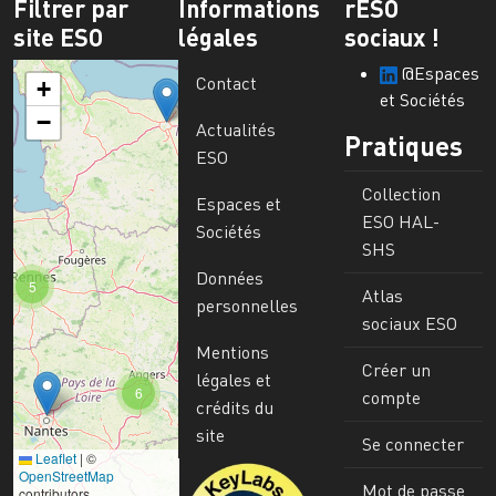
Filtrer par
Informations
rESO
site ESO
légales
sociaux !
@Espaces
Contact
+
et Sociétés
−
Actualités
Pratiques
ESO
Collection
Espaces et
ESO HAL-
Sociétés
SHS
Données
5
Atlas
personnelles
sociaux ESO
Mentions
Créer un
légales et
6
compte
crédits du
site
Se connecter
Leaflet
|
©
Image
OpenStreetMap
Mot de passe
contributors