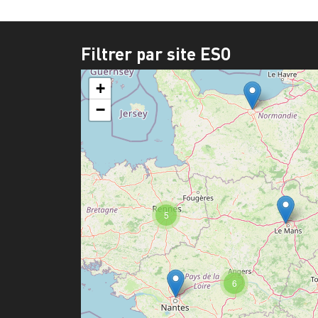
Filtrer par site ESO
+
−
5
6