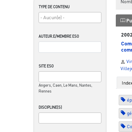
Nombr
TYPE DE CONTENU
Pu
200
AUTEUR.E/MEMBRE ESO
Com
com
Vi
SITE ESO
Ville
Inde
Angers, Caen, Le Mans, Nantes,
Rennes
ép
DISCIPLINE(S)
gé
C