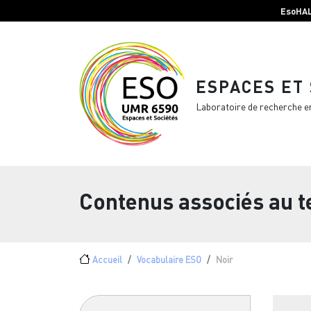
Menu top Header
Aller au contenu principal
EsoHA
ESPACES ET
Laboratoire de recherche e
Contenus associés au 
Fil d'Ariane
Accueil
Vocabulaire ESO
Noir