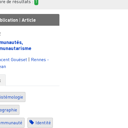
e de résultats :
1
blication
|
Article
2
munautés,
munautarisme
ncent Gouëset
|
Rennes -
jean
x
istémologie
ographie
ommunauté
Identité