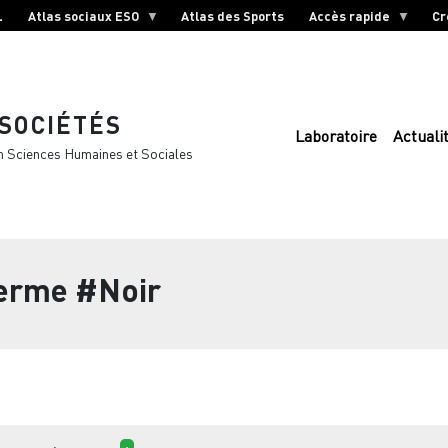
L
Atlas sociaux ESO
Atlas des Sports
Accès rapide
Cr
 SOCIÉTÉS
Laboratoire
Actuali
n Sciences Humaines et Sociales
terme
#Noir