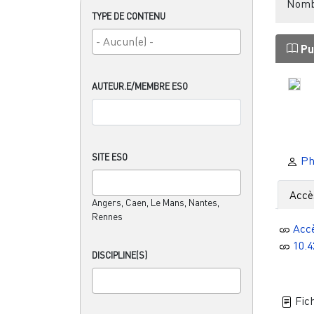
Nombr
TYPE DE CONTENU
Pu
AUTEUR.E/MEMBRE ESO
SITE ESO
Ph
Accè
Angers, Caen, Le Mans, Nantes,
Rennes
Acc
10.4
DISCIPLINE(S)
Fich