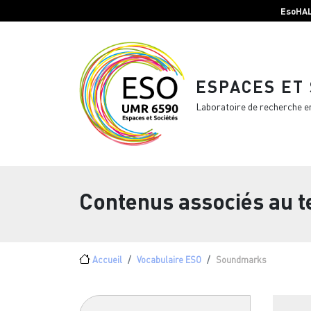
Menu top Header
Aller au contenu principal
EsoHA
ESPACES ET
Laboratoire de recherche e
Contenus associés au 
Fil d'Ariane
Accueil
Vocabulaire ESO
Soundmarks