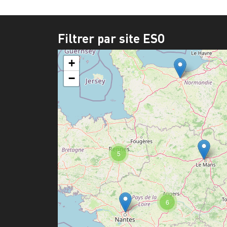
Filtrer par site ESO
+
−
5
6