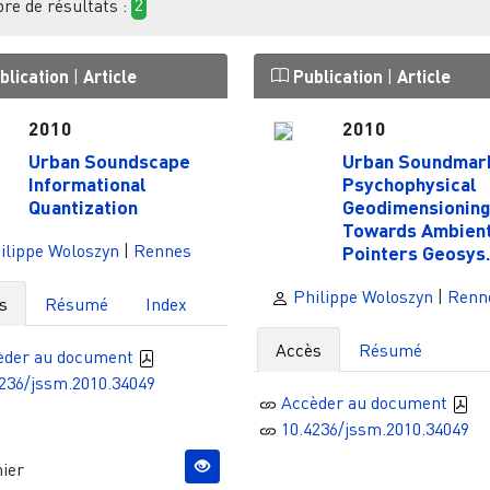
e de résultats :
2
blication
|
Article
Publication
|
Article
2010
2010
Urban Soundscape
Urban Soundmar
Informational
Psychophysical
Quantization
Geodimensioning
Towards Ambien
ilippe Woloszyn
|
Rennes
Pointers Geosys..
Philippe Woloszyn
|
Renn
s
Résumé
Index
Accès
Résumé
èder au document
236/jssm.2010.34049
Accèder au document
10.4236/jssm.2010.34049
ier