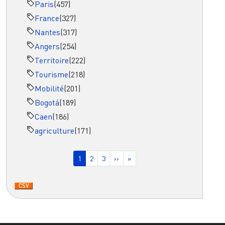
Paris
(457)
France
(327)
Nantes
(317)
Angers
(254)
Territoire
(222)
Tourisme
(218)
Mobilité
(201)
Bogotá
(189)
Caen
(186)
agriculture
(171)
Pagination
Page courante
Page
Page
Page suivante
Dernière page
1
2
3
››
»