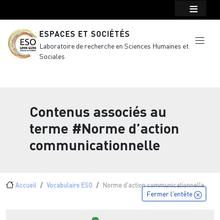
Menu top Header
Aller au contenu principal
ESPACES ET SOCIÉTÉS
Laboratoire de recherche en Sciences Humaines et
Sociales
Contenus associés au
terme
#Norme d’action
communicationnelle
Fil d'Ariane
Accueil
Vocabulaire ESO
Norme d’action communicationnelle
Fermer l'entête