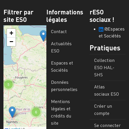
Filtrer par
Informations
rESO
site ESO
légales
sociaux !
@Espaces
Contact
+
et Sociétés
−
Actualités
Pratiques
ESO
Collection
Espaces et
ESO HAL-
Sociétés
SHS
Données
5
Atlas
personnelles
sociaux ESO
Mentions
Créer un
légales et
6
compte
crédits du
site
Se connecter
Leaflet
|
©