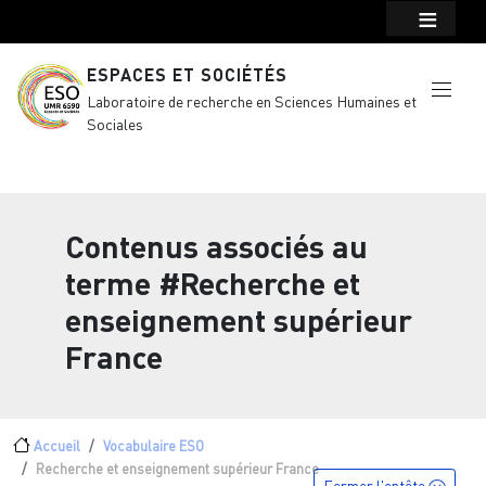
Menu top Header
Aller au contenu principal
ESPACES ET SOCIÉTÉS
Laboratoire de recherche en Sciences Humaines et
Sociales
Contenus associés au
terme
#Recherche et
enseignement supérieur
France
Fil d'Ariane
Accueil
Vocabulaire ESO
Recherche et enseignement supérieur France
Fermer l'entête