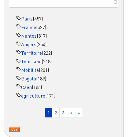
Paris
(457)
France
(327)
Nantes
(317)
Angers
(254)
Territoire
(222)
Tourisme
(218)
Mobilité
(201)
Bogotá
(189)
Caen
(186)
agriculture
(171)
Pagination
Page courante
Page
Page
Page suivante
Dernière page
1
2
3
››
»