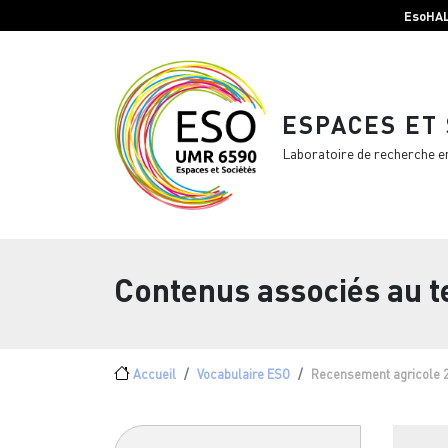
Menu top Header
Aller au contenu principal
EsoHA
ESPACES ET
Laboratoire de recherche e
Contenus associés au 
Fil d'Ariane
Accueil
Vocabulaire ESO
Recensement agricole 