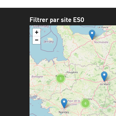
Filtrer par site ESO
+
−
5
6