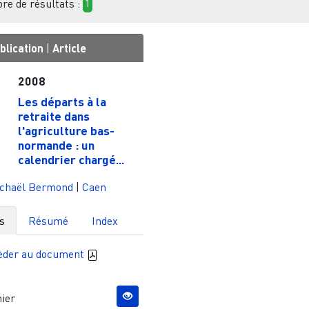
e de résultats :
1
blication
|
Article
2008
Les départs à la
retraite dans
l'agriculture bas-
normande : un
calendrier chargé...
chaël Bermond
|
Caen
s
Résumé
Index
èder au document
ier