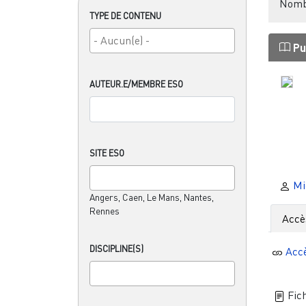
Nombr
TYPE DE CONTENU
Pu
AUTEUR.E/MEMBRE ESO
SITE ESO
Mi
Angers, Caen, Le Mans, Nantes,
Rennes
Accè
DISCIPLINE(S)
Acc
Fich