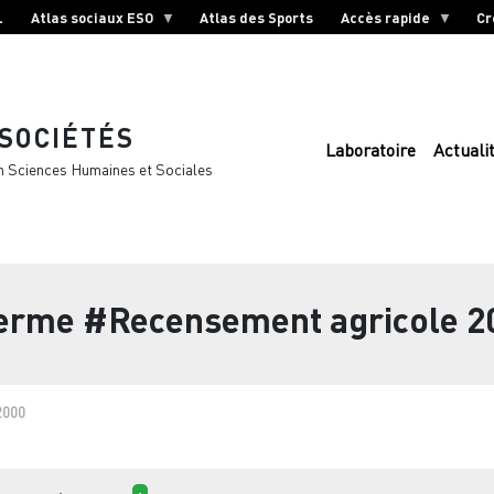
L
Atlas sociaux ESO
Atlas des Sports
Accès rapide
Cr
 SOCIÉTÉS
Laboratoire
Actuali
n Sciences Humaines et Sociales
terme
#Recensement agricole 2
2000