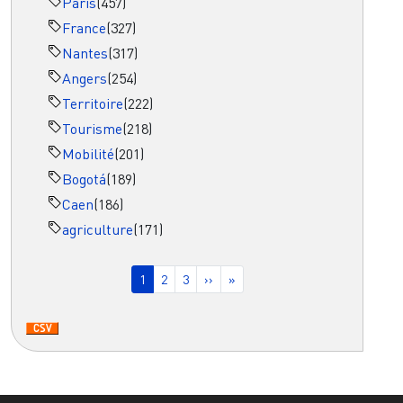
Paris
(457)
France
(327)
Nantes
(317)
Angers
(254)
Territoire
(222)
Tourisme
(218)
Mobilité
(201)
Bogotá
(189)
Caen
(186)
agriculture
(171)
Pagination
Page courante
Page
Page
Page suivante
Dernière page
1
2
3
››
»