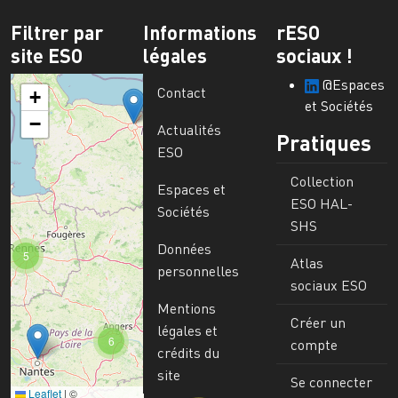
Filtrer par
Informations
rESO
site ESO
légales
sociaux !
@Espaces
Contact
+
et Sociétés
−
Actualités
Pratiques
ESO
Collection
Espaces et
ESO HAL-
Sociétés
SHS
Données
5
Atlas
personnelles
sociaux ESO
Mentions
Créer un
légales et
6
compte
crédits du
site
Se connecter
Leaflet
|
©