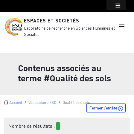
Menu top Header
Aller au contenu principal
ESPACES ET SOCIÉTÉS
Laboratoire de recherche en Sciences Humaines et
Sociales
Contenus associés au
terme
#Qualité des sols
Fil d'Ariane
Accueil
Vocabulaire ESO
Qualité des sols
Fermer l'entête
Nombre de résultats :
1