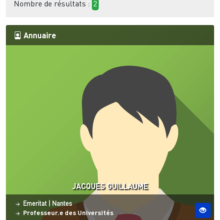
Nombre de résultats :
2
Annuaire
JACQUES GUILLAUME
Statut
Site ESO
Emeritat
|
Nantes
Professeur.e des Universités