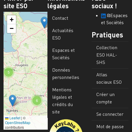
site ESO
légales
sociaux !
@Espaces
Contact
+
et Sociétés
−
Actualités
Pratiques
ESO
Collection
Espaces et
ESO HAL-
Sociétés
SHS
Données
5
Atlas
personnelles
sociaux ESO
Mentions
Créer un
légales et
6
compte
crédits du
site
Se connecter
Leaflet
|
©
Image
OpenStreetMap
Mot de passe
contributors