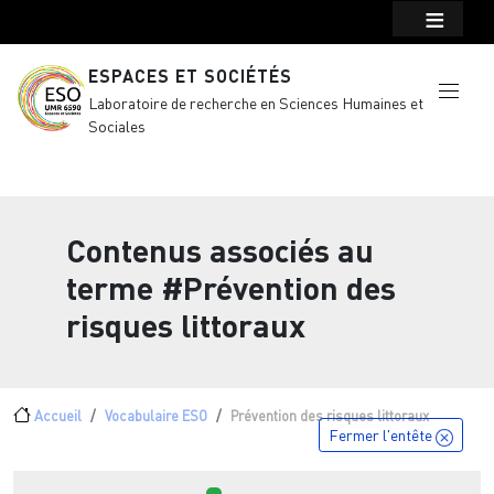
Menu top Header
Aller au contenu principal
ESPACES ET SOCIÉTÉS
Laboratoire de recherche en Sciences Humaines et
Sociales
Contenus associés au
terme
#Prévention des
risques littoraux
Fil d'Ariane
Accueil
Vocabulaire ESO
Prévention des risques littoraux
Fermer l'entête