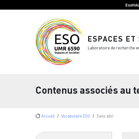
Menu top Header
Aller au contenu principal
EsoHA
ESPACES ET
Laboratoire de recherche e
Contenus associés au 
Fil d'Ariane
Accueil
Vocabulaire ESO
Sans abri