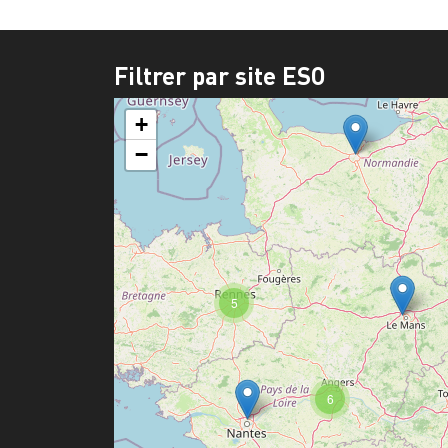
Filtrer par site ESO
+
−
5
6