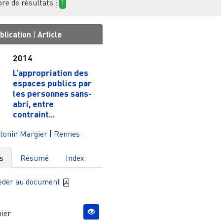
e de résultats :
1
blication
|
Article
2014
L’appropriation des
espaces publics par
les personnes sans-
abri, entre
contraint...
tonin Margier
|
Rennes
s
Résumé
Index
èder au document
ier