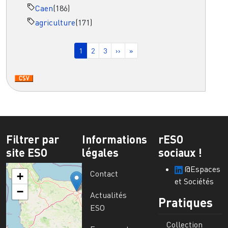
Caen
(186)
agriculture
(171)
Pagination
Page courante
Page
Page
Page suivante
Dernière page
1
2
3
››
»
Filtrer par
Informations
rESO
site ESO
légales
sociaux !
@Espaces
Contact
+
et Sociétés
−
Actualités
Pratiques
ESO
Collection