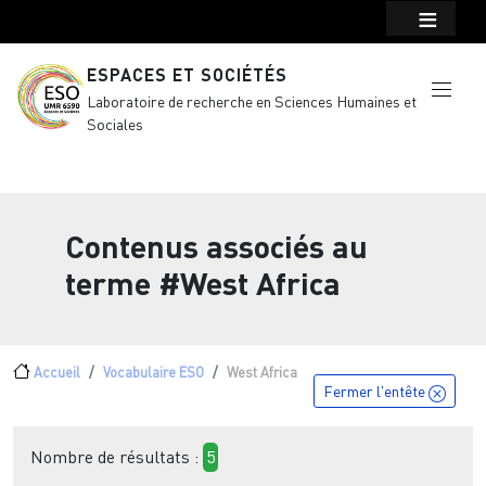
Menu top Header
Aller au contenu principal
ESPACES ET SOCIÉTÉS
Laboratoire de recherche en Sciences Humaines et
Sociales
Contenus associés au
terme
#West Africa
Fil d'Ariane
Accueil
Vocabulaire ESO
West Africa
Fermer l'entête
Nombre de résultats :
5