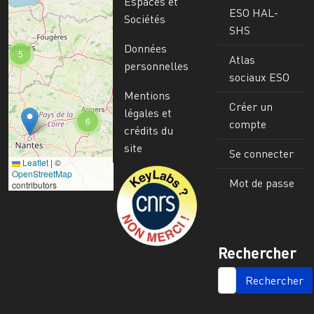
Espaces et
ESO HAL-
Sociétés
SHS
Données
5
Atlas
personnelles
sociaux ESO
Mentions
Créer un
légales et
6
compte
crédits du
site
Se connecter
Leaflet
|
©
Image
OpenStreetMap
Mot de passe
contributors
Rechercher
SEARCH