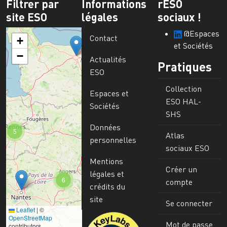
Filtrer par
Informations
rESO
site ESO
légales
sociaux !
@Espaces
Contact
+
et Sociétés
−
Actualités
Pratiques
ESO
Collection
Espaces et
ESO HAL-
Sociétés
SHS
Données
5
Atlas
personnelles
sociaux ESO
Mentions
Créer un
légales et
6
compte
crédits du
site
Se connecter
Leaflet
|
©
Image
OpenStreetMap
Mot de passe
contributors