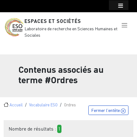
Menu top Header
Aller au contenu principal
ESPACES ET SOCIÉTÉS
Laboratoire de recherche en Sciences Humaines et
Sociales
Contenus associés au
terme
#Ordres
Fil d'Ariane
Accueil
Vocabulaire ESO
Ordres
Fermer l'entête
Nombre de résultats :
1